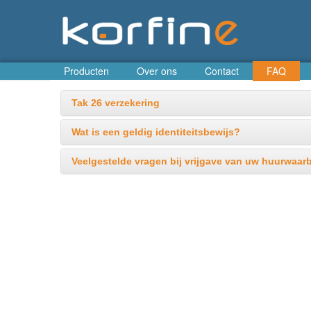
Producten
Over ons
Contact
FAQ
Tak 26 verzekering
Wat is een geldig identiteitsbewijs?
Veelgestelde vragen bij vrijgave van uw huurwaar